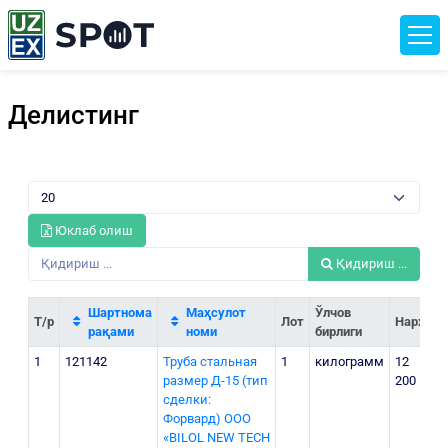
Делистинг
Юклаб олиш
Қидириш ...
Шартнома
Маҳсулот
Ўлчов
Т/р
Лот
Нархи
рақами
номи
бирлиги
1
121142
Труба стальная
1
килограмм
12
размер Д-15 (тип
200
сделки:
Форвард) ООО
«BILOL NEW TECH