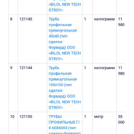
«BILOL NEW TECH
STROY»
8
121145
Труба
1
килограмм
11
профильная
980
прямоугольная
40х40 (тип
сделки:
Форвард) ООО
«BILOL NEW TECH
STROY»
9
121144
Труба
1
килограмм
11
профильная
980
прямоугольная
100х100 (тип
сделки:
Форвард) ООО
«BILOL NEW TECH
STROY»
10
121135
ТРУБЫ
1
метр
55
ПРОФИЛЬНЫЕ Г/
000
К 60Х60Х3 (тип
сделки-Форвард)