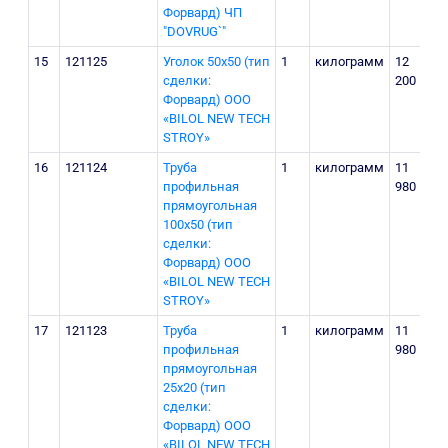
Форвард) ЧП
"DOVRUG`"
15
121125
Уголок 50х50 (тип
1
килограмм
12
сделки:
200
Форвард) ООО
«BILOL NEW TECH
STROY»
16
121124
Труба
1
килограмм
11
профильная
980
прямоугольная
100х50 (тип
сделки:
Форвард) ООО
«BILOL NEW TECH
STROY»
17
121123
Труба
1
килограмм
11
профильная
980
прямоугольная
25х20 (тип
сделки:
Форвард) ООО
«BILOL NEW TECH