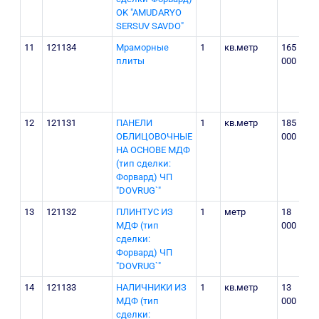
OK "AMUDARYO
SERSUV SAVDO"
11
121134
Мраморные
1
кв.метр
165
плиты
000
12
121131
ПАНЕЛИ
1
кв.метр
185
ОБЛИЦОВОЧНЫЕ
000
НА ОСНОВЕ МДФ
(тип сделки:
Форвард) ЧП
"DOVRUG`"
13
121132
ПЛИНТУС ИЗ
1
метр
18
МДФ (тип
000
сделки:
Форвард) ЧП
"DOVRUG`"
14
121133
НАЛИЧНИКИ ИЗ
1
кв.метр
13
МДФ (тип
000
сделки: