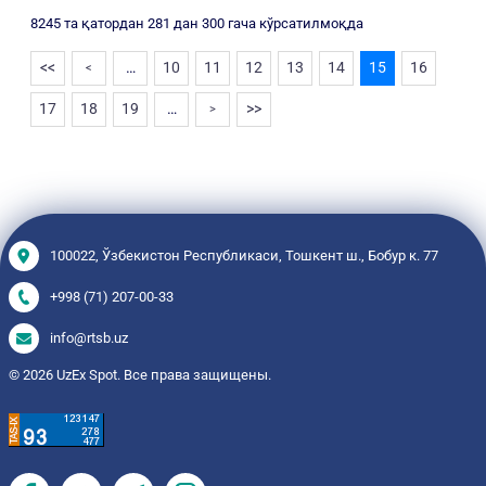
8245 та қатордан 281 дан 300 гача кўрсатилмоқда
<<
…
10
11
12
13
14
15
16
<
17
18
19
…
>>
>
100022, Ўзбекистон Республикаси, Тошкент ш., Бобур к. 77
+998 (71) 207-00-33
info@rtsb.uz
© 2026 UzEx Spot. Все права защищены.