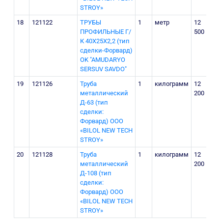
STROY»
18
121122
ТРУБЫ
1
метр
12
ПРОФИЛЬНЫЕ Г/
500
К 40Х25Х2,2 (тип
сделки-Форвард)
OK "AMUDARYO
SERSUV SAVDO"
19
121126
Труба
1
килограмм
12
металлический
200
Д-63 (тип
сделки:
Форвард) ООО
«BILOL NEW TECH
STROY»
20
121128
Труба
1
килограмм
12
металлический
200
Д-108 (тип
сделки:
Форвард) ООО
«BILOL NEW TECH
STROY»