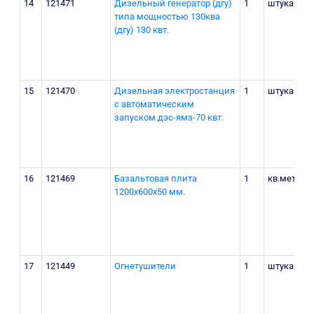
14
121471
Дизельный генератор (дгу)
1
штука
типа мощностью 130ква
(дгу) 130 квт.
15
121470
Дизельная электростанция
1
штука
с автоматическим
запуском дэс-ямз-70 квт.
16
121469
Базальтовая плита
1
кв.метр
1200х600х50 мм.
17
121449
Огнетушители
1
штука