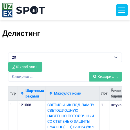
Делистинг
Юклаб олиш
Қидириш ...
Шартнома
Ўлчов
Т/р
Маҳсулот номи
Лот
рақами
бирлиги
1
121568
СВЕТИЛЬНИК ПОД ЛАМПУ
1
штука
СВЕТОДИОДНУЮ
НАСТЕННО ПОТОЛОЧНЫЙ
СО СТЕПЕНЬЮ ЗАЩИТЫ
IP64 НПБ(LED)12-IP54 (тип