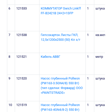
6
121533
КОММУТАТОР Swich Linkff
1
штука
FF-B2421B 24+2+1SFP
7
121538
Гипсокартон Листы ГКЛ,
1
кв.метр
12,5х1200х2500 (50) Кл з/т
8
121521
Кабель АВВГ
1
метр
9
121520
Насос глубинный Pollwon
1
штука
(PW163-3.5GN4/8) 550 Вт)
(тип сделки: Форвард) ООО
«PAINTSTRADE»
10
121519
Насос глубинный Pollwon
1
штука
(PW163-4GN4/8-2) 550 Вт)