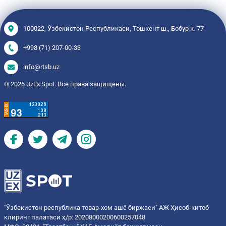
100022, Ўзбекистон Республикаси, Тошкент ш., Бобур к. 77
+998 (71) 207-00-33
info@rtsb.uz
© 2026 UzEx Spot. Все права защищены.
"Ўзбекистон республика товар-хом ашё биржаси" АЖ Ҳисоб-китоб
клиринг палатаси ҳ/р: 20208000200600257048