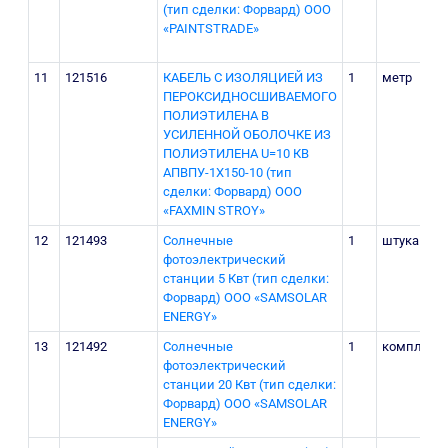
(тип сделки: Форвард) ООО
«PAINTSTRADE»
11
121516
КАБЕЛЬ С ИЗОЛЯЦИЕЙ ИЗ
1
метр
ПЕРОКСИДНОСШИВАЕМОГО
ПОЛИЭТИЛЕНА В
УСИЛЕННОЙ ОБОЛОЧКЕ ИЗ
ПОЛИЭТИЛЕНА U=10 КВ
АПВПУ-1Х150-10 (тип
сделки: Форвард) OOO
«FAXMIN STROY»
12
121493
Солнечные
1
штука
фотоэлектрический
станции 5 Квт (тип сделки:
Форвард) ООО «SAMSOLAR
ENERGY»
13
121492
Солнечные
1
комплект
фотоэлектрический
станции 20 Квт (тип сделки:
Форвард) ООО «SAMSOLAR
ENERGY»