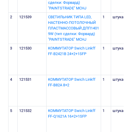
сделки: Форвард)
"PAINTSTRADE" MCHJ
2
121539
СВЕТИЛЬНИК ТИПА LED,
1
штука
НАСТЕННО-ПОТОЛОЧНЫЙ
ПЛАСТМАССОВЫЙ ДПП1401
9W (тип сделки: Форвард)
"PAINTSTRADE" MCHJ
3
121530
КОММУТАТОР Swich Linkff
1
штука
FF-B2421B 24+2+1SFP
4
121531
КОММУТАТОР Swich Linkff
1
штука
FF-B82A 8+2
5
121532
КОММУТАТОР Swich Linkff
1
штука
FF-Q1621A 16+2+1SFP