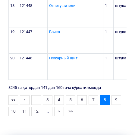
18
121448
Огнетушители
1
штука
19
121447
Бочка
1
штука
20
121446
Пожарный щит
1
штука
8245 та қатордан 141 дан 160 гача кўрсатилмоқда
<<
…
3
4
5
6
7
8
9
<
10
11
12
…
>>
>