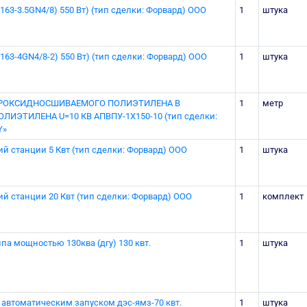
163-3.5GN4/8) 550 Вт) (тип сделки: Форвард) ООО
1
штука
163-4GN4/8-2) 550 Вт) (тип сделки: Форвард) ООО
1
штука
ПЕРОКСИДНОСШИВАЕМОГО ПОЛИЭТИЛЕНА В
1
метр
ИЭТИЛЕНА U=10 КВ АПВПУ-1Х150-10 (тип сделки:
Y»
й станции 5 Квт (тип сделки: Форвард) ООО
1
штука
й станции 20 Квт (тип сделки: Форвард) ООО
1
комплект
па мощностью 130ква (дгу) 130 квт.
1
штука
 автоматическим запуском дэс-ямз-70 квт.
1
штука