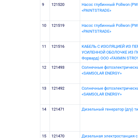
9
121520
Насос глубинный Pollwon (PW
«PAINTSTRADE»
10
121519
Насос глубинный Pollwon (PW
«PAINTSTRADE»
11
121516
КАБЕЛЬ С ИЗОЛЯЦИЕЙ ИЗ 
УСИЛЕННОЙ ОБОЛОЧКЕ ИЗ ПОЛ
Форвард) OOO «FAXMIN STRO
12
121493
Солнечные фотоэлектрически
«SAMSOLAR ENERGY»
13
121492
Солнечные фотоэлектрически
«SAMSOLAR ENERGY»
14
121471
Дизельный генератор (дгу) ти
15
121470
Дизельная электростанция с