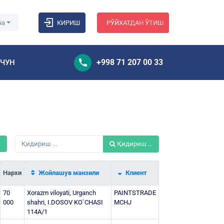
ча
КИРИШ
РЎЙХАТДАН ЎТИШ
+998 71 207 00 33
УЧУН
ш
Қидириш ...
Нархи
Жойлашув манзили
Клиент
70
Xorazm viloyati, Urganch
PAINTSTRADE
000
shahri, I.DOSOV KO`CHASI
MCHJ
114A/1