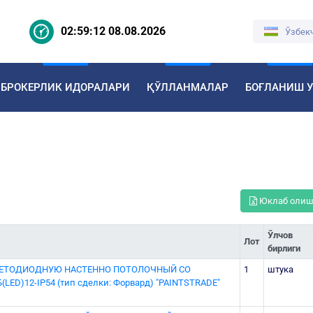
02:59:13 08.08.2026
Ўзбек
БРОКЕРЛИК ИДОРАЛАРИ
ҚЎЛЛАНМАЛАР
БОҒЛАНИШ 
Юклаб оли
Ўлчов
Лот
бирлиги
ВЕТОДИОДНУЮ НАСТЕННО ПОТОЛОЧНЫЙ СО
1
штука
ED)12-IP54 (тип сделки: Форвард) "PAINTSTRADE"