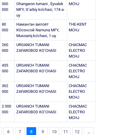
000
Ohangaron tumani , Eyvalek
MCHJ
000
MFY, G‘arbiy ko'chasi, 174-a-
uy
80
Наманган вилоят
THE-KENT
000
КОсонсой Namuna MFY,
MCHJ
Musoariq ko'chasi, 1-uy
260
URGANCH TUMANI
CHACMAC
000
ZAFAROBOD KO’CHASI
ELECTRO
MCHJ
435
URGANCH TUMANI
CHACMAC
000
ZAFAROBOD KO’CHASI
ELECTRO
MCHJ
362
URGANCH TUMANI
CHACMAC
000
ZAFAROBOD KO’CHASI
ELECTRO
MCHJ
2 000
URGANCH TUMANI
CHACMAC
000
ZAFAROBOD KO’CHASI
ELECTRO
MCHJ
6
7
8
9
10
11
12
…