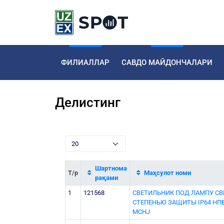
ФИЛИАЛЛАР
САВДО МАЙДОНЧАЛАРИ
Делистинг
Шартнома
Т/р
Маҳсулот номи
рақами
1
121568
СВЕТИЛЬНИК ПОД ЛАМПУ С
СТЕПЕНЬЮ ЗАЩИТЫ IP64 НПБ(L
MCHJ