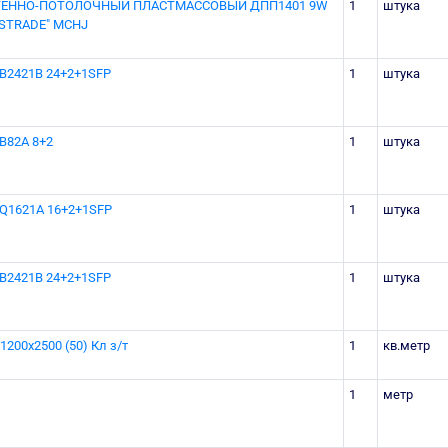
СТЕННО-ПОТОЛОЧНЫЙ ПЛАСТМАССОВЫЙ ДПП1401 9W
1
штука
TSTRADE" MCHJ
-B2421B 24+2+1SFP
1
штука
B82A 8+2
1
штука
-Q1621A 16+2+1SFP
1
штука
-B2421B 24+2+1SFP
1
штука
1200х2500 (50) Кл з/т
1
кв.метр
1
метр