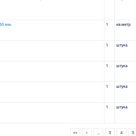
50 мм.
1
кв.метр
1
штука
1
штука
1
штука
1
штука
<<
…
3
4
5
<