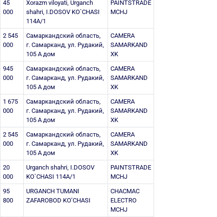
45
Xorazm viloyati, Urganch
PAINTSTRADE
000
shahri, I.DOSOV KO`CHASI
MCHJ
114A/1
2 545
Самаркандский область,
CAMERA
000
г. Самарканд, ул. Рудакий,
SAMARKAND
105 А дом
XK
945
Самаркандский область,
CAMERA
000
г. Самарканд, ул. Рудакий,
SAMARKAND
105 А дом
XK
1 675
Самаркандский область,
CAMERA
000
г. Самарканд, ул. Рудакий,
SAMARKAND
105 А дом
XK
2 545
Самаркандский область,
CAMERA
000
г. Самарканд, ул. Рудакий,
SAMARKAND
105 А дом
XK
20
Urganch shahri, I.DOSOV
PAINTSTRADE
000
KO`CHASI 114A/1
MCHJ
95
URGANCH TUMANI
CHACMAC
800
ZAFAROBOD KO’CHASI
ELECTRO
MCHJ