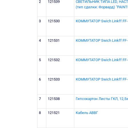
2
121539
СВЕТИЛЬНИК ТИПА LED, НА
(тип сделки: Форвард) "PAIN
3
121530
КОММУТАТОР Swich Linkff FF
4
121531
КОММУТАТОР Swich Linkff FF-
5
121532
КОММУТАТОР Swich Linkff FF
6
121533
КОММУТАТОР Swich Linkff FF
7
121538
Гипсокартон Листы ГКЛ, 12,5х
8
121521
Кабель АВВГ