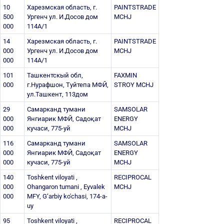
10
Харезмская область, г.
PAINTSTRADE
500
Ургенч ул. И.Досов дом
MCHJ
000
114A/1
14
Харезмская область, г.
PAINTSTRADE
000
Ургенч ул. И.Досов дом
MCHJ
000
114A/1
101
Ташкентскый обл,
FAXMIN
000
г.Нурафшон, Туйтепа МФЙ,
STROY MCHJ
ул.Ташкент, 113дом
29
Самарканд тумани
SAMSOLAR
000
Янгиарик МФЙ, Садоқат
ENERGY
000
кучаси, 775-уй
MCHJ
116
Самарканд тумани
SAMSOLAR
000
Янгиарик МФЙ, Садоқат
ENERGY
000
кучаси, 775-уй
MCHJ
140
Toshkent viloyati ,
RECIPROCAL
000
Ohangaron tumani , Eyvalek
MCHJ
000
MFY, G‘arbiy ko'chasi, 174-a-
uy
95
Toshkent viloyati ,
RECIPROCAL