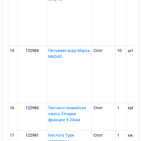
15
122984
Питьевая вода Марка
Спот
10
штука
MADAD
16
122983
Песчано-гравийная
Спот
1
куб.ме
смесь Ўлчами
фракции 5-20мм
17
122981
Кислота Тури
Спот
1
килог