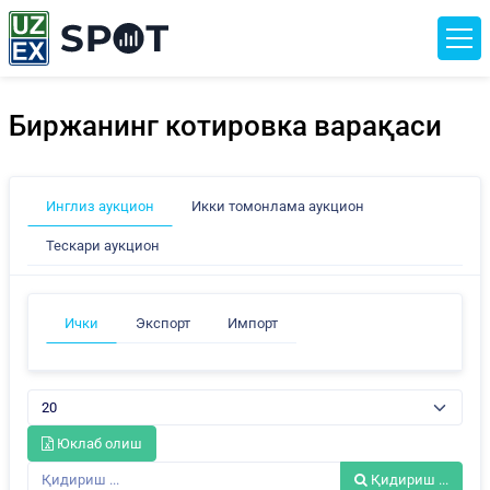
Биржанинг котировка варақаси
Инглиз аукцион
Икки томонлама аукцион
Тескари аукцион
Ички
Экспорт
Импорт
Юклаб олиш
Қидириш ...