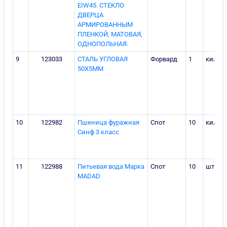
EIW45. СТЕКЛО
ДВЕРЦА
АРМИРОВАННЫМ
ПЛЕНКОЙ, МАТОВАЯ,
ОДНОПОЛЬНАЯ.
9
123033
СТАЛЬ УГЛОВАЯ
Форвард
1
килог
50Х5ММ
10
122982
Пшеница фуражная
Спот
10
килог
Синф 3 класс
11
122988
Питьевая вода Марка
Спот
10
штука
MADAD