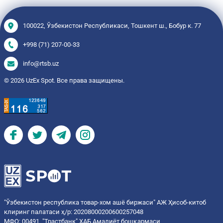
100022, Ўзбекистон Республикаси, Тошкент ш., Бобур к. 77
+998 (71) 207-00-33
info@rtsb.uz
© 2026 UzEx Spot. Все права защищены.
"Ўзбекистон республика товар-хом ашё биржаси" АЖ Ҳисоб-китоб
клиринг палатаси ҳ/р: 20208000200600257048
МФО: 00491, "Трастбанк" ХАБ Амалиёт бошқармаси