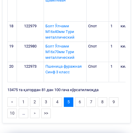
щавелевая
18
122979
Болт Ўлчами
Спот
1
килог
М16х40мм Тури
металлический
19
122980
Болт Ўлчами
Спот
1
килог
М16х70мм Тури
металлический
20
122973
Пшеница фуражная
Спот
1
килог
Синф 3 класс
13475 та қатордан 81 дан 100 гача кўрсатилмоқда
1
2
3
4
5
6
7
8
9
<
10
…
>>
>