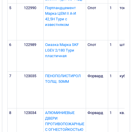
5
122990
Портландцемент
Спот
1
тонна
Марка ЦЕМ II А-И
42,5Н Тури с
известняком
6
122989
Смазка Марка SKF
Спот
1
штука
LGEV 2/180 Тури
пластичная
7
123035
ПЕНОПОЛИСТИРОЛ
Форвард
1
куб.ме
ТОЛЩ. 50ММ
8
123034
АЛЮМИНИЕВЫЕ
Форвард
1
кв.мет
ДВЕРИ
ПРОТИВОПОЖАРНЫЕ
C ОГНЕСТОЙКОСТЬЮ