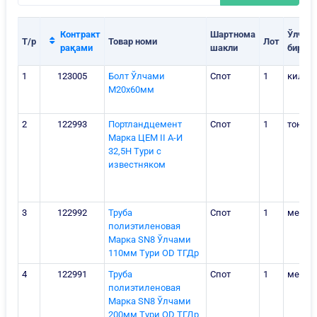
Контракт
Шартнома
Ўлчов
Т/р
Товар номи
Лот
рақами
шакли
бирлиг
1
123005
Болт Ўлчами
Спот
1
килог
М20х60мм
2
122993
Портландцемент
Спот
1
тонна
Марка ЦЕМ II А-И
32,5Н Тури с
известняком
3
122992
Труба
Спот
1
метр
полиэтиленовая
Марка SN8 Ўлчами
110мм Тури OD ТГДр
4
122991
Труба
Спот
1
метр
полиэтиленовая
Марка SN8 Ўлчами
200мм Тури OD ТГДр